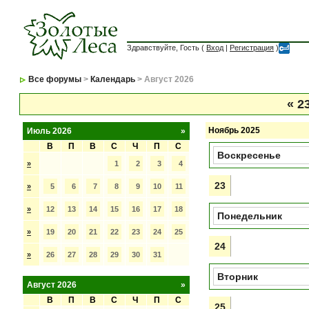
Здравствуйте, Гость (
Вход
|
Регистрация
)
Все форумы
>
Календарь
> Август 2026
«
23
Ноябрь 2025
Июль 2026
»
В
П
В
С
Ч
П
С
Воскресенье
»
1
2
3
4
23
»
5
6
7
8
9
10
11
»
12
13
14
15
16
17
18
Понедельник
»
19
20
21
22
23
24
25
24
»
26
27
28
29
30
31
Вторник
Август 2026
»
В
П
В
С
Ч
П
С
25