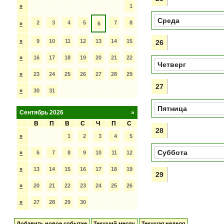
»
1
Среда
2
3
4
5
7
8
»
6
»
9
10
11
12
13
14
15
26
»
16
17
18
19
20
21
22
Четверг
»
23
24
25
26
27
28
29
27
»
30
31
Пятница
Сентябрь 2026
»
В
П
В
С
Ч
П
С
28
»
1
2
3
4
5
Суббота
»
6
7
8
9
10
11
12
»
13
14
15
16
17
18
19
29
»
20
21
22
23
24
25
26
»
27
28
29
30
Добавить новое событие
Текущий месяц
Текущая неделя