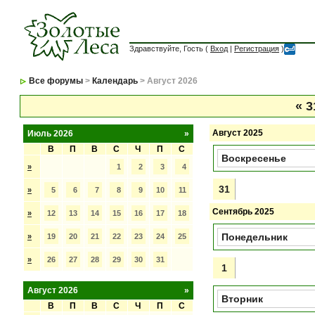
Здравствуйте, Гость (
Вход
|
Регистрация
)
Все форумы
>
Календарь
> Август 2026
«
3
Август 2025
Июль 2026
»
В
П
В
С
Ч
П
С
Воскресенье
»
1
2
3
4
31
»
5
6
7
8
9
10
11
Сентябрь 2025
»
12
13
14
15
16
17
18
Понедельник
»
19
20
21
22
23
24
25
»
26
27
28
29
30
31
1
Август 2026
»
Вторник
В
П
В
С
Ч
П
С