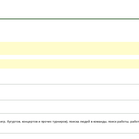
гр, бугуртов, концертов и прочих турниров), поиска людей в команды, поиск работы, рабо