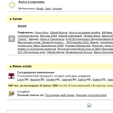
Долго и счастливо
Модераторы:
Крайк
,
Sare
,
Lenoran
Архив
Архив
Подфорумы:
Город Бога
,
Общий Форум
,
Ночь в тоскливом октябре
,
ВАРмия:
странных волнах
,
Мистика 2009
,
Общий новичковый
,
Первая Эпоха
,
Школа И
"Сенат"
,
Квиддич
,
Балы и Танцклассы
,
Клуб Исторического Моделирования 
Мастерская группа "Эльфы Будущего"
,
ПРИ Карибы 2010: Жажда
,
Серебрян
группа игры "Маги Земноморья"-2009
,
Ролевая библиотека
,
Фронтир: джунгл
правил и технических вопросов
,
Форум внутриклубной игры по Миру Вархам
XVI: Обсуждение игры
,
Общий форум
,
Возвращение Короля
,
Школа Злослов
Жизнь клуба
Сегодняшние именинники
7
пользователей празднуют сегодня свой день рождения
Lionir
(
34
),
litaqoge
(
35
),
kiselkin
(
41
),
padogej
(
34
),
Kafrov
(
43
),
lixalera
(
31
),
fata
668 чел. за последние 15 минут
(
668
гостей,
0
пользователей и
0
скрытых поль
Googlebot
Полный список по:
Последним действиям
,
Именам пользователей