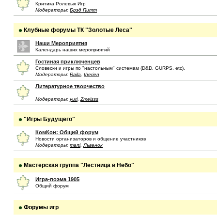
Критика Ролевых Игр
Модераторы:
Брэд Питт
Клубные форумы ТК "Золотые Леса"
Наши Мероприятия
Календарь наших мероприятий
Гостиная приключенцев
Словески и игры по "настольным" системам (D&D, GURPS, etc).
Модераторы:
Raila
,
therien
Литературное творчество
Модераторы:
yuri
,
Zmeisss
"Игры Будущего"
КомКон: Общий форум
Новости организаторов и общение участников
Модераторы:
marti
,
Львенок
Мастерская группа "Лестница в Небо"
Игра-поэма 1905
Общий форум
Форумы игр