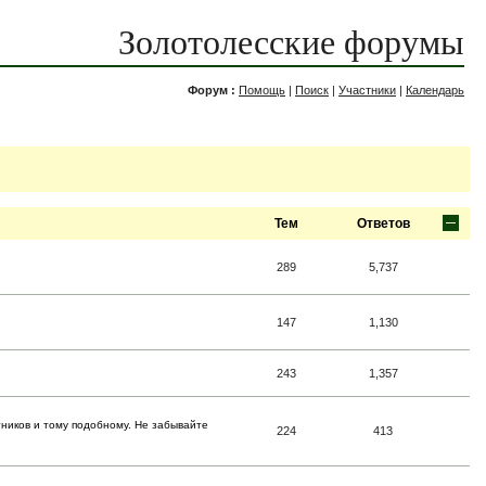
Золотолесские форумы
Форум :
Помощь
|
Поиск
|
Участники
|
Календарь
Тем
Ответов
289
5,737
147
1,130
243
1,357
тников и тому подобному. Не забывайте
224
413