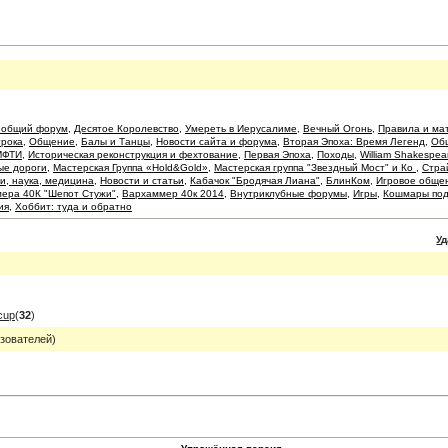
 общий форум
,
Десятое Королевство
,
Умереть в Иерусалиме
,
Вечный Огонь
,
Правила и ма
грока
,
Общение
,
Балы и Танцы
,
Новости сайта и форума
,
Вторая Эпоха: Время Легенд
,
Об
МФТИ
,
Историческая реконструкция и фехтование
,
Первая Эпоха
,
Походы
,
William Shakespea
ые дороги
,
Мастерская Группа «Hold&Gold»
,
Мастерская группа "Звездный Мост" и Ко
,
Стра
и, наука, медицина
,
Новости и статьи
,
Кабачок "Бродячая Лиана"
,
БлинКом
,
Игровое обще
мера 40К "Шепот Стужи"
,
Вархаммер 40к 2014
,
Внутриклубные форумы
,
Игры
,
Кошмары по
ия
,
Хоббит: туда и обратно
У
cup
(
32
)
зователей)