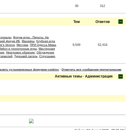
30
312
Тем
Ответов
териалы
,
Форум игры : Пираты. На
щий форум ИБ
,
Маневры
,
Клубная игра
9,549
52,416
re's Verona
,
Мистика
,
ПРИ Одесса Мама
,
йкбол и техногенные игры
,
Мастерская
ние
,
Неигровое общение
,
Обсуждение
дземелий
,
Турецкий лагерь
,
Стругацкие
,
далить установленные форумом cookies
·
Отметить все сообщения прочитанными
Активные темы
·
Администрация