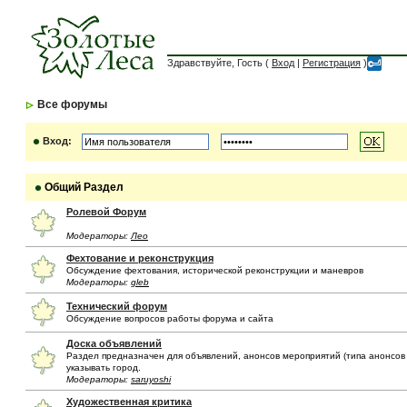
Здравствуйте, Гость (
Вход
|
Регистрация
)
Все форумы
Вход:
Общий Раздел
Ролевой Форум
Модераторы:
Лео
Фехтование и реконструкция
Обсуждение фехтования, исторической реконструкции и маневров
Модераторы:
gleb
Технический форум
Обсуждение вопросов работы форума и сайта
Доска объявлений
Раздел предназначен для объявлений, анонсов мероприятий (типа анонсов и
указывать город.
Модераторы:
saruyoshi
Художественная критика