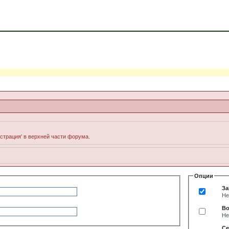
истрация' в верхней части форума.
Опции
За
Не
Во
Не
Се