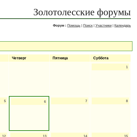
Золотолесские форумы
Форум :
Помощь
|
Поиск
|
Участники
|
Календарь
Четверг
Пятница
Суббота
1
5
7
8
6
12
13
14
15