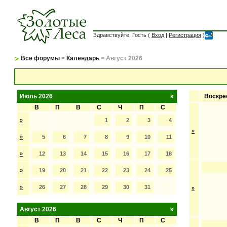
Здравствуйте, Гость (
Вход
|
Регистрация
)
Все форумы
>
Календарь
> Август 2026
Июль 2026
»
Воскре
В
П
В
С
Ч
П
С
»
1
2
3
4
»
»
5
6
7
8
9
10
11
»
12
13
14
15
16
17
18
»
19
20
21
22
23
24
25
»
26
27
28
29
30
31
»
Август 2026
»
В
П
В
С
Ч
П
С