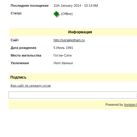
Последнее посещение
11th January 2014 - 10:14 AM
Статус
(Offline)
Информация
Сайт
http://serialgotham.ru
Дата рождения
5 Июль 1991
Место жительства
Готэм-Сити
Увлечения
Нет данных
Подпись
Фан сайт по сериалу готэм
Powered by
Invision