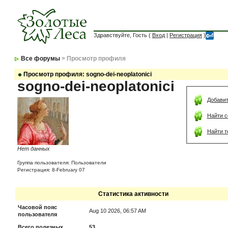
Здравствуйте, Гость (
Вход
|
Регистрация
)
Все форумы
> Просмотр профиля
Просмотр профиля: sogno-dei-neoplatonici
sogno-dei-neoplatonici
Добавит
Найти с
Найти т
Нет данных
Группа пользователя: Пользователи
Регистрация: 8-February 07
Статистика активности
Часовой пояс
Aug 10 2026, 06:57 AM
пользователя
Всего полезных
53