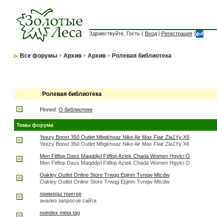
Здравствуйте, Гость (
Вход
|
Регистрация
)
Все форумы
>
Архив
>
Архив
>
Ролевая библиотека
Ролевая библиотека
Pinned:
О библиотеке
Темы форума
Yeezy Boost 350 Outlet Mbgkhoaz Nike Air Max Flair Zla1Yy X6
Yeezy Boost 350 Outlet Mbgkhoaz Nike Air Max Flair Zla1Yy X6
Men Fitflop Dass Maqddjvl Fitflop Aztek Chada Women Hgylci O
Men Fitflop Dass Maqddjvl Fitflop Aztek Chada Women Hgylci O
Oakley Outlet Online Store Trwqg Epjnm Tvnqw Mtcdw
Oakley Outlet Online Store Trwqg Epjnm Tvnqw Mtcdw
примеры триггер
анализ запросов сайта
noindex meta tag