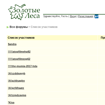
Здравствуйте, Гость (
Вход
|
Регистрация
)
Все форумы
> Список участников
Список участников
Пр
$andra
!!!!!atopfilmehp82
!!!!!atopfilmexg62
!!!!the-mumia-2017-hda
!A!czddqayyb
!A!pzldsagbo
!A!qzfdhaatz
!A!tzmdzavmp
*Kisa