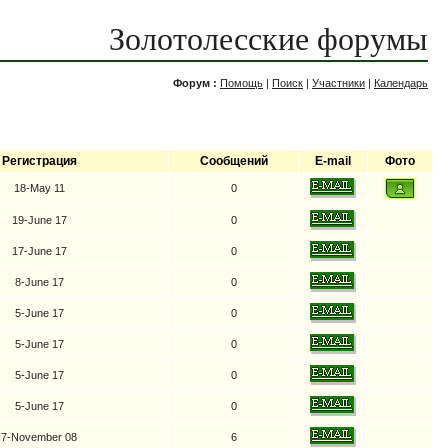
Золотолесские форумы
Форум :
Помощь
|
Поиск
|
Участники
|
Календарь
Регистрация
Сообщений
E-mail
Фото
18-May 11
0
19-June 17
0
17-June 17
0
8-June 17
0
5-June 17
0
5-June 17
0
5-June 17
0
5-June 17
0
7-November 08
6