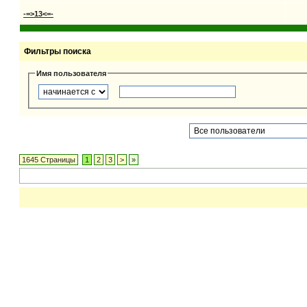
-=>13<=-
Фильтры поиска
Имя пользователя
1645 Страницы
1
2
3
>
»