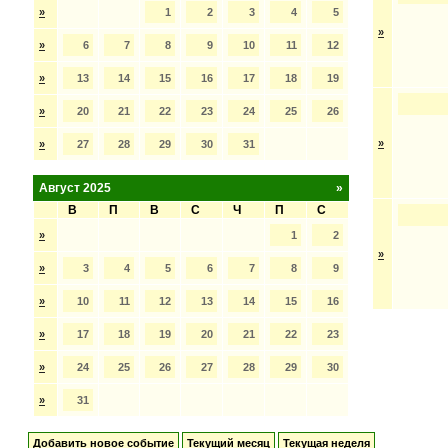
»
1
2
3
4
5
»
»
6
7
8
9
10
11
12
»
13
14
15
16
17
18
19
»
20
21
22
23
24
25
26
»
»
27
28
29
30
31
Август 2025
»
В
П
В
С
Ч
П
С
»
1
2
»
»
3
4
5
6
7
8
9
»
10
11
12
13
14
15
16
»
17
18
19
20
21
22
23
»
24
25
26
27
28
29
30
»
31
Добавить новое событие
Текущий месяц
Текущая неделя