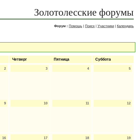
Золотолесские форумы
Форум :
Помощь
|
Поиск
|
Участники
|
Календарь
Четверг
Пятница
Суббота
2
3
4
5
9
10
11
12
16
17
18
19