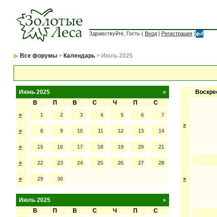
Здравствуйте, Гость (
Вход
|
Регистрация
)
Все форумы
>
Календарь
> Июль 2025
Июнь 2025
»
Воскре
В
П
В
С
Ч
П
С
»
1
2
3
4
5
6
7
»
»
8
9
10
11
12
13
14
»
15
16
17
18
19
20
21
»
22
23
24
25
26
27
28
»
29
30
»
Июль 2025
»
В
П
В
С
Ч
П
С