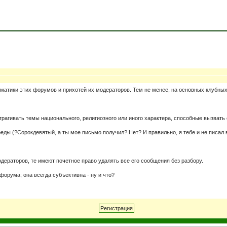
ематики этих форумов и прихотей их модераторов. Тем не менее, на основных клубны
трагивать темы национального, религиозного или иного характера, способные вызвать
ы (?Сорокдевятый, а ты мое письмо получил? Нет? И правильно, я тебе и не писал во
дераторов, те имеют почетное право удалять все его сообщения без разбору.
форума; она всегда субъективна - ну и что?