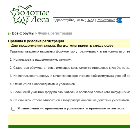
Здравствуйте, Гость (
Вход
|
Регистрация
)
Все форумы
> Форма регистрации
Правила и условия регистрации
Для продолжения заказа, Вы должны принять следующее:
Правила поведения на разных форумах могут различаться, в зависимости от т
1. Использовать парламентскую лексику;
2. Стараться обсуждать темы, имеющие хоть какое-то отношение к Клубу; не за
3. Не использовать форум в качестве синхронизационной коммуникационной сред
4. Относиться к собеседникам с уважением.
5. Если некий участник форума окончательно опечалил собою кого-нибудь из мо
6. Не слишком строго относиться к модераторской оценке действий участников 
Я ознакомился с правилами и условиями, и принимаю их как есть