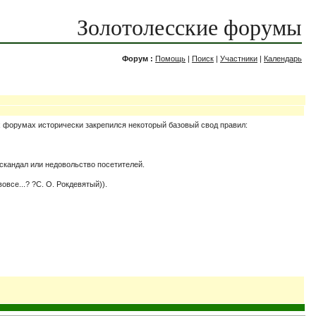
Золотолесские форумы
Форум :
Помощь
|
Поиск
|
Участники
|
Календарь
х форумах исторически закрепился некоторый базовый свод правил:
 скандал или недовольство посетителей.
все...? ?С. О. Рокдевятый)).