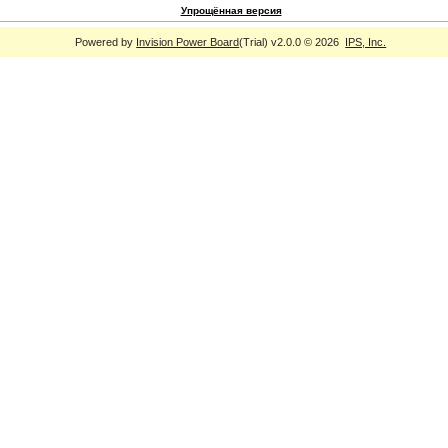
Упрощённая версия
Powered by
Invision Power Board
(Trial) v2.0.0 © 2026
IPS, Inc.