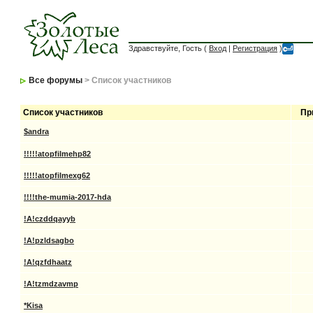
Здравствуйте, Гость (
Вход
|
Регистрация
)
Все форумы
> Список участников
Список участников
Пр
$andra
!!!!!atopfilmehp82
!!!!!atopfilmexg62
!!!!the-mumia-2017-hda
!A!czddqayyb
!A!pzldsagbo
!A!qzfdhaatz
!A!tzmdzavmp
*Kisa