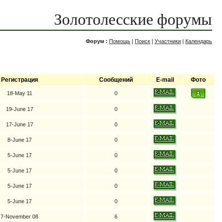
Золотолесские форумы
Форум :
Помощь
|
Поиск
|
Участники
|
Календарь
Регистрация
Сообщений
E-mail
Фото
18-May 11
0
19-June 17
0
17-June 17
0
8-June 17
0
5-June 17
0
5-June 17
0
5-June 17
0
5-June 17
0
7-November 08
6