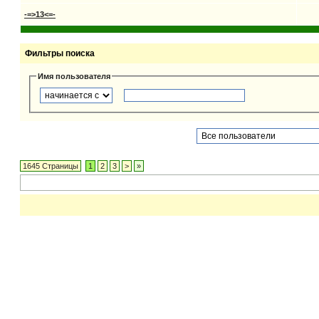
-=>13<=-
Фильтры поиска
Имя пользователя
1645 Страницы
1
2
3
>
»