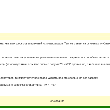
ематики этих форумов и прихотей их модераторов. Тем не менее, на основных клубны
трагивать темы национального, религиозного или иного характера, способные вызвать
ы (?Сорокдевятый, а ты мое письмо получил? Нет? И правильно, я тебе и не писал во
дераторов, те имеют почетное право удалять все его сообщения без разбору.
форума; она всегда субъективна - ну и что?