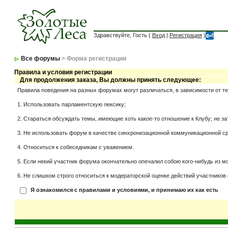
Здравствуйте, Гость (
Вход
|
Регистрация
)
Все форумы
> Форма регистрации
Правила и условия регистрации
Для продолжения заказа, Вы должны принять следующее:
Правила поведения на разных форумах могут различаться, в зависимости от т
1. Использовать парламентскую лексику;
2. Стараться обсуждать темы, имеющие хоть какое-то отношение к Клубу; не за
3. Не использовать форум в качестве синхронизационной коммуникационной сред
4. Относиться к собеседникам с уважением.
5. Если некий участник форума окончательно опечалил собою кого-нибудь из мо
6. Не слишком строго относиться к модераторской оценке действий участников 
Я ознакомился с правилами и условиями, и принимаю их как есть