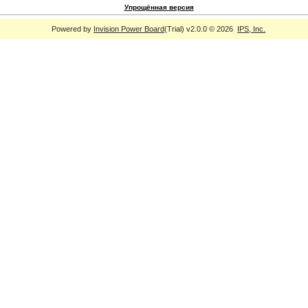
Упрощённая версия
Powered by
Invision Power Board
(Trial) v2.0.0 © 2026
IPS, Inc.