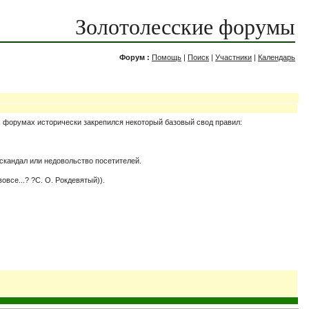
Золотолесские форумы
Форум :
Помощь
|
Поиск
|
Участники
|
Календарь
х форумах исторически закрепился некоторый базовый свод правил:
 скандал или недовольство посетителей.
все...? ?С. О. Рокдевятый)).