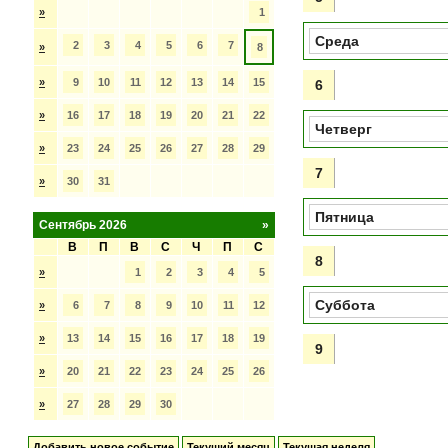
»
1
Среда
2
3
4
5
6
7
»
8
»
9
10
11
12
13
14
15
6
»
16
17
18
19
20
21
22
Четверг
»
23
24
25
26
27
28
29
7
»
30
31
Пятница
Сентябрь 2026
»
В
П
В
С
Ч
П
С
8
»
1
2
3
4
5
Суббота
»
6
7
8
9
10
11
12
»
13
14
15
16
17
18
19
9
»
20
21
22
23
24
25
26
»
27
28
29
30
Добавить новое событие
Текущий месяц
Текущая неделя