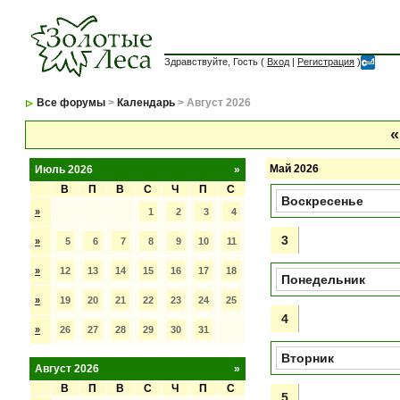
Здравствуйте, Гость (
Вход
|
Регистрация
)
Все форумы
>
Календарь
> Август 2026
«
Май 2026
Июль 2026
»
В
П
В
С
Ч
П
С
Воскресенье
»
1
2
3
4
3
»
5
6
7
8
9
10
11
»
12
13
14
15
16
17
18
Понедельник
»
19
20
21
22
23
24
25
4
»
26
27
28
29
30
31
Вторник
Август 2026
»
В
П
В
С
Ч
П
С
5