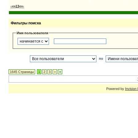
-=>13<=-
Фильтры поиска
Имя пользователя
по
1645 Страницы
1
2
3
>
»
Powered by
Invision