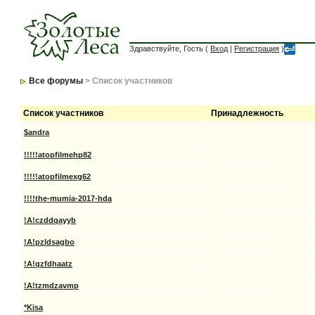
Здравствуйте, Гость (
Вход
|
Регистрация
)
Все форумы
> Список участников
Список участников
Принадлежность
$andra
!!!!!atopfilmehp82
!!!!!atopfilmexg62
!!!!the-mumia-2017-hda
!A!czddqayyb
!A!pzldsagbo
!A!qzfdhaatz
!A!tzmdzavmp
*Kisa