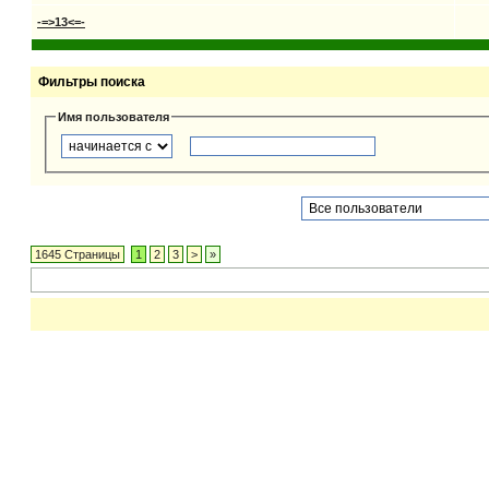
-=>13<=-
Фильтры поиска
Имя пользователя
1645 Страницы
1
2
3
>
»