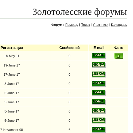
Золотолесские форумы
Форум :
Помощь
|
Поиск
|
Участники
|
Календарь
Регистрация
Сообщений
E-mail
Фото
18-May 11
0
19-June 17
0
17-June 17
0
8-June 17
0
5-June 17
0
5-June 17
0
5-June 17
0
5-June 17
0
7-November 08
6