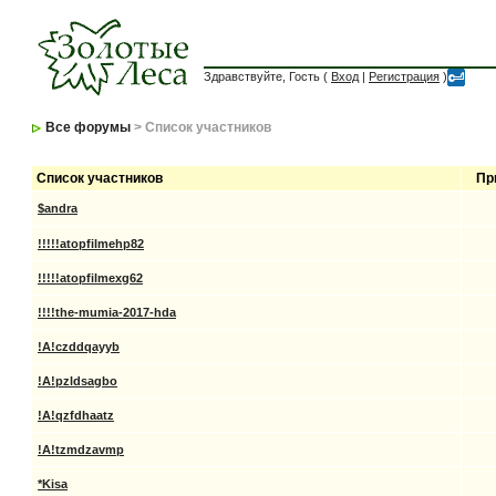
Здравствуйте, Гость (
Вход
|
Регистрация
)
Все форумы
> Список участников
Список участников
Пр
$andra
!!!!!atopfilmehp82
!!!!!atopfilmexg62
!!!!the-mumia-2017-hda
!A!czddqayyb
!A!pzldsagbo
!A!qzfdhaatz
!A!tzmdzavmp
*Kisa