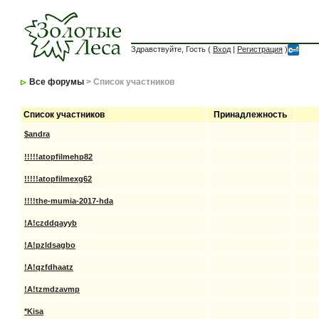
Здравствуйте, Гость (
Вход
|
Регистрация
)
Все форумы
> Список участников
Список участников
Принадлежность
$andra
!!!!!atopfilmehp82
!!!!!atopfilmexg62
!!!!the-mumia-2017-hda
!A!czddqayyb
!A!pzldsagbo
!A!qzfdhaatz
!A!tzmdzavmp
*Kisa