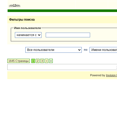
-=>13<=-
Фильтры поиска
Имя пользователя
по
1645 Страницы
1
2
3
>
»
Powered by
Invision