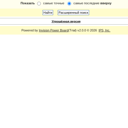
Показать
самые точные
самые последние
вверху
Упрощённая версия
Powered by
Invision Power Board
(Trial) v2.0.0 © 2026
IPS, Inc.