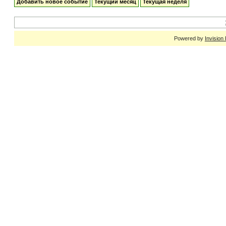
Добавить новое событие
Текущий месяц
Текущая неделя
Powered by
Invision