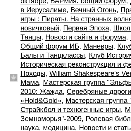
октябре
,
ВАРмия: общий форум
,
в Иерусалиме
,
Вечный Огонь
,
Пр
игры : Пираты. На странных волн
новичковый
,
Первая Эпоха
,
Школ
Танцы
,
Новости сайта и форума
,
Общий форум ИБ
,
Маневры
,
Клу
Балы и Танцклассы
,
Клуб Истори
Историческая реконструкция и ф
Походы
,
William Shakespeare's Ve
Мама
,
Мастерская группа "Эльф
2010: Жажда
,
Серебряные дорог
«Hold&Gold»
,
Мастерская группа 
Страйкбол и техногенные игры
,
М
Земноморья"-2009
,
Ролевая библ
наука, медицина
,
Новости и стат