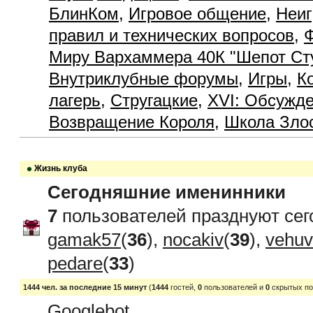
БлинКом
,
Игровое общение
,
Неиг
правил и технических вопросов
,
Ф
Миру Вархаммера 40К "Шепот Ст
Внутриклубные форумы
,
Игры
,
К
лагерь
,
Стругацкие
,
XVI: Обсужде
Возвращение Короля
,
Школа Зло
Жизнь клуба
Сегодняшние именинники
7
пользователей празднуют сег
gamak57
(
36
),
nocakiv
(
39
),
vehu
pedare
(
33
)
1444 чел. за последние 15 минут
(
1444
гостей,
0
пользователей и
0
скрытых по
Googlebot