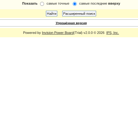
Показать
самые точные
самые последние
вверху
Упрощённая версия
Powered by
Invision Power Board
(Trial) v2.0.0 © 2026
IPS, Inc.