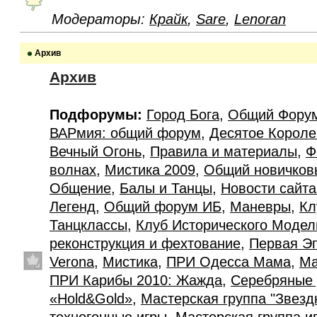
Модераторы:
Крайк
,
Sare
,
Lenoran
Архив
Архив
Подфорумы:
Город Бога
,
Общий Фору
ВАРмия: общий форум
,
Десятое Короле
Вечный Огонь
,
Правила и материалы
,
Ф
волнах
,
Мистика 2009
,
Общий новичков
Общение
,
Балы и Танцы
,
Новости сайт
Легенд
,
Общий форум ИБ
,
Маневры
,
Кл
Танцклассы
,
Клуб Исторического Моде
реконструкция и фехтование
,
Первая Э
Verona
,
Мистика
,
ПРИ Одесса Мама
,
Ма
ПРИ Карибы 2010: Жажда
,
Серебряные 
«Hold&Gold»
,
Мастерская группа "Звезд