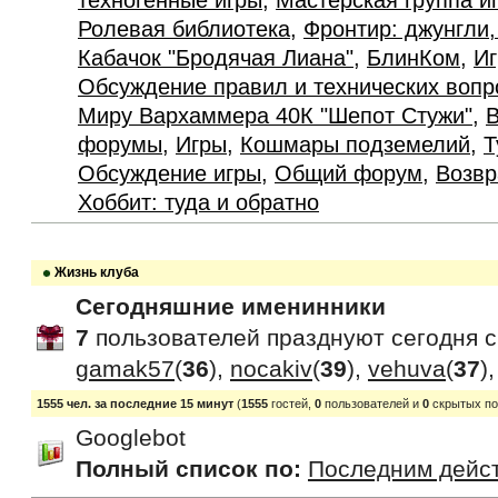
техногенные игры
,
Мастерская группа и
Ролевая библиотека
,
Фронтир: джунгли,
Кабачок "Бродячая Лиана"
,
БлинКом
,
Иг
Обсуждение правил и технических вопр
Миру Вархаммера 40К "Шепот Стужи"
,
В
форумы
,
Игры
,
Кошмары подземелий
,
Т
Обсуждение игры
,
Общий форум
,
Возвр
Хоббит: туда и обратно
Жизнь клуба
Сегодняшние именинники
7
пользователей празднуют сегодня 
gamak57
(
36
),
nocakiv
(
39
),
vehuva
(
37
)
1555 чел. за последние 15 минут
(
1555
гостей,
0
пользователей и
0
скрытых по
Googlebot
Полный список по:
Последним дейс