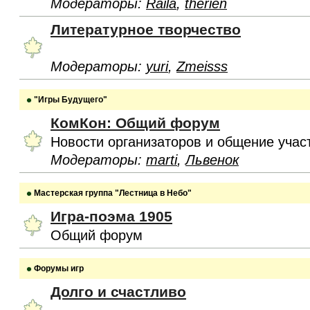
Модераторы:
Raila
,
therien
Литературное творчество
Модераторы:
yuri
,
Zmeisss
"Игры Будущего"
КомКон: Общий форум
Новости организаторов и общение учас
Модераторы:
marti
,
Львенок
Мастерская группа "Лестница в Небо"
Игра-поэма 1905
Общий форум
Форумы игр
Долго и счастливо