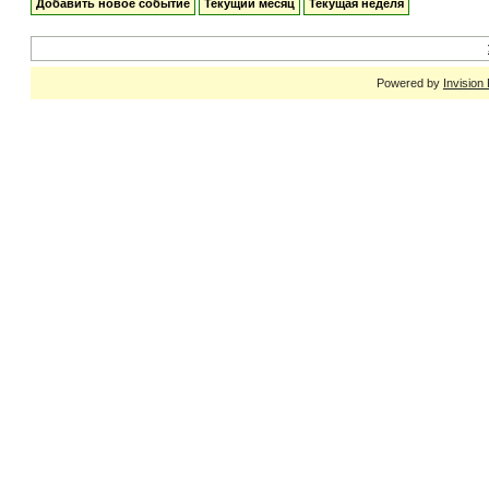
Добавить новое событие
Текущий месяц
Текущая неделя
Powered by
Invision