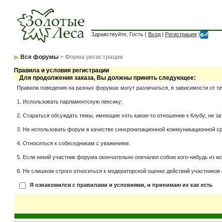
Здравствуйте, Гость (
Вход
|
Регистрация
)
Все форумы
> Форма регистрации
Правила и условия регистрации
Для продолжения заказа, Вы должны принять следующее:
Правила поведения на разных форумах могут различаться, в зависимости от т
1. Использовать парламентскую лексику;
2. Стараться обсуждать темы, имеющие хоть какое-то отношение к Клубу; не за
3. Не использовать форум в качестве синхронизационной коммуникационной сред
4. Относиться к собеседникам с уважением.
5. Если некий участник форума окончательно опечалил собою кого-нибудь из мо
6. Не слишком строго относиться к модераторской оценке действий участников 
Я ознакомился с правилами и условиями, и принимаю их как есть