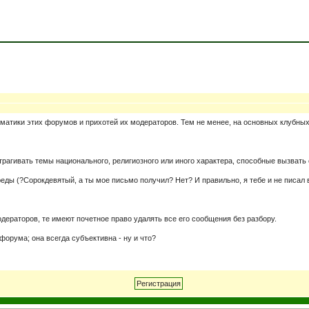
ематики этих форумов и прихотей их модераторов. Тем не менее, на основных клубны
трагивать темы национального, религиозного или иного характера, способные вызвать
ы (?Сорокдевятый, а ты мое письмо получил? Нет? И правильно, я тебе и не писал во
дераторов, те имеют почетное право удалять все его сообщения без разбору.
форума; она всегда субъективна - ну и что?