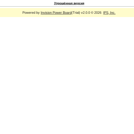
Упрощённая версия
Powered by
Invision Power Board
(Trial) v2.0.0 © 2026
IPS, Inc.