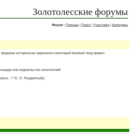
Золотолесские форумы
Форум :
Помощь
|
Поиск
|
Участники
|
Календарь
х форумах исторически закрепился некоторый базовый свод правил:
 скандал или недовольство посетителей.
все...? ?С. О. Рокдевятый)).