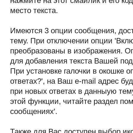
нажмите на этот смайлик и его ко
место текста.
Имеются 3 опции сообщения, дост
тему. При отключении опции 'Вкл
преобразованы в изображения. Оп
для добавления текста Вашей по
При установке галочки в окошке о
ответах?', на Ваш e-mail адрес б
при новых ответах в данныую тем
этой функции, читайте раздел по
сообщениях'.
Также для Вас доступен выбор ик