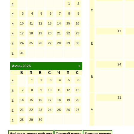
»
1
2
»
»
3
4
5
6
7
8
9
»
10
11
12
13
14
15
16
17
»
17
18
19
20
21
22
23
»
»
24
25
26
27
28
29
30
»
31
24
Июнь 2026
»
В
П
В
С
Ч
П
С
»
»
1
2
3
4
5
6
»
7
8
9
10
11
12
13
31
»
14
15
16
17
18
19
20
»
»
21
22
23
24
25
26
27
»
28
29
30
Добавить новое событие
Текущий месяц
Текущая неделя