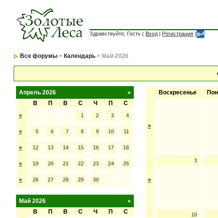
Здравствуйте, Гость (
Вход
|
Регистрация
)
Все форумы
>
Календарь
> Май 2026
Апрель 2026
»
Воскресенье
Пон
В
П
В
С
Ч
П
С
»
1
2
3
4
»
»
5
6
7
8
9
10
11
»
12
13
14
15
16
17
18
3
»
19
20
21
22
23
24
25
»
26
27
28
29
30
»
Май 2026
»
В
П
В
С
Ч
П
С
10