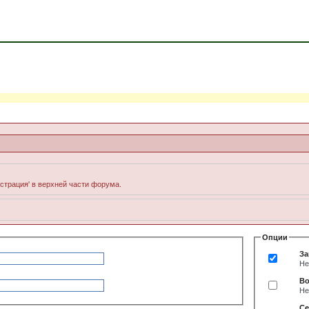
истрация' в верхней части форума.
Опции
За
Не
Во
Не
Се