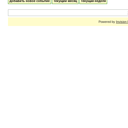
Добавить новое событие
Текущий месяц
Текущая неделя
Powered by
Invision