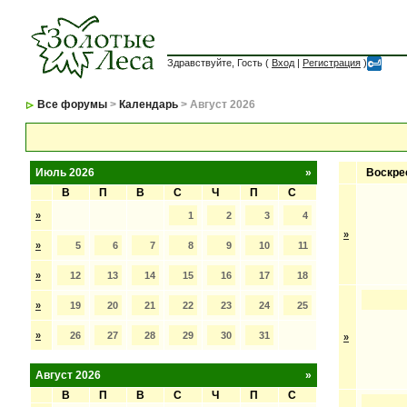
Здравствуйте, Гость (
Вход
|
Регистрация
)
Все форумы
>
Календарь
> Август 2026
Июль 2026
»
Воскре
В
П
В
С
Ч
П
С
»
1
2
3
4
»
»
5
6
7
8
9
10
11
»
12
13
14
15
16
17
18
»
19
20
21
22
23
24
25
»
26
27
28
29
30
31
»
Август 2026
»
В
П
В
С
Ч
П
С