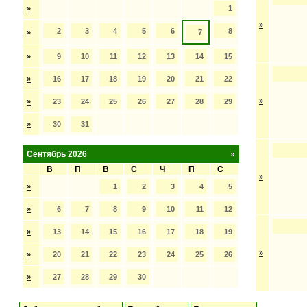
»
1
»
2
3
4
5
6
8
»
7
»
9
10
11
12
13
14
15
»
16
17
18
19
20
21
22
»
»
23
24
25
26
27
28
29
»
30
31
Сентябрь 2026
»
В
П
В
С
Ч
П
С
»
»
1
2
3
4
5
»
6
7
8
9
10
11
12
»
13
14
15
16
17
18
19
»
»
20
21
22
23
24
25
26
»
27
28
29
30