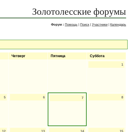
Золотолесские форумы
Форум :
Помощь
|
Поиск
|
Участники
|
Календарь
Четверг
Пятница
Суббота
1
5
6
8
7
12
13
14
15