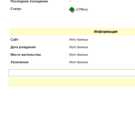
Последнее посещение
--
Статус
(Offline)
Информация
Сайт
Нет данных
Дата рождения
Нет данных
Место жительства
Нет данных
Увлечения
Нет данных