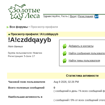
Здравствуйте, Гость (
Вход
|
Регистрация
)
Все форумы
> Просмотр профиля
Просмотр профиля: !A!czddqayyb
!A!czddqayyb
Добавить в контакты
Нет данных
Группа пользователя: Новичок
Найти сообщения пользовате
Регистрация: 5-June 17
Найти темы пользователя
Статистика активности
Часовой пояс пользователя
Aug 9 2026, 02:26 PM
Всего полезных сообщений
0
( сообщений в день / % всех сообщений ф
Наибольшая активность в
( сообщений / 0% от всех сообщений этого