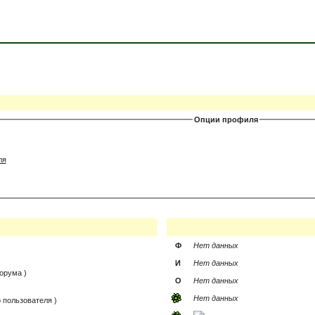
Опции профиля
ля
Ф
Нет данных
И
Нет данных
орума )
О
Нет данных
Нет данных
 пользователя )