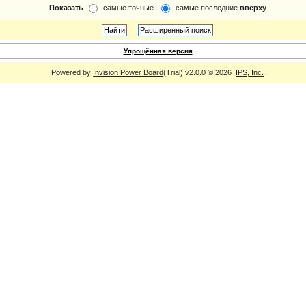
Показать
самые точные
самые последние
вверху
Упрощённая версия
Powered by
Invision Power Board
(Trial) v2.0.0 © 2026
IPS, Inc.