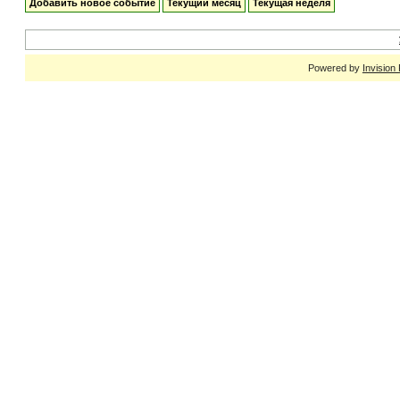
Добавить новое событие
Текущий месяц
Текущая неделя
Powered by
Invision