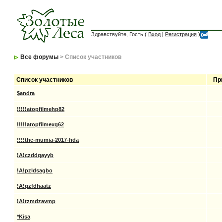
Здравствуйте, Гость (
Вход
|
Регистрация
)
Все форумы
> Список участников
Список участников
Пр
$andra
!!!!!atopfilmehp82
!!!!!atopfilmexg62
!!!!the-mumia-2017-hda
!A!czddqayyb
!A!pzldsagbo
!A!qzfdhaatz
!A!tzmdzavmp
*Kisa