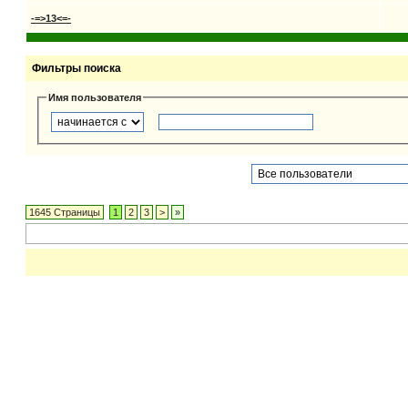
-=>13<=-
Фильтры поиска
Имя пользователя
1645 Страницы
1
2
3
>
»