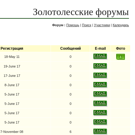
Золотолесские форумы
Форум :
Помощь
|
Поиск
|
Участники
|
Календарь
Регистрация
Сообщений
E-mail
Фото
18-May 11
0
19-June 17
0
17-June 17
0
8-June 17
0
5-June 17
0
5-June 17
0
5-June 17
0
5-June 17
0
7-November 08
6