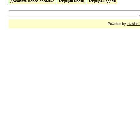
Добавить новое событие
Текущий месяц
Текущая неделя
Powered by
Invision