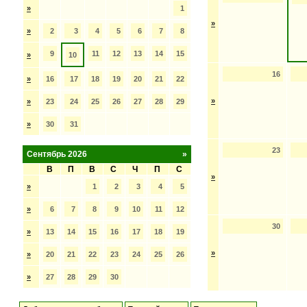
»
1
»
»
2
3
4
5
6
7
8
9
11
12
13
14
15
»
10
16
»
16
17
18
19
20
21
22
»
»
23
24
25
26
27
28
29
»
30
31
23
Сентябрь 2026
»
В
П
В
С
Ч
П
С
»
»
1
2
3
4
5
»
6
7
8
9
10
11
12
30
»
13
14
15
16
17
18
19
»
»
20
21
22
23
24
25
26
»
27
28
29
30