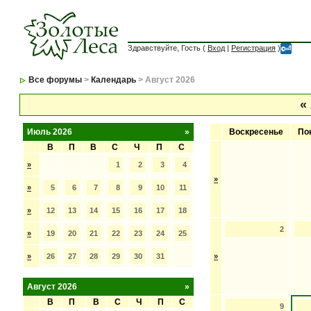
Здравствуйте, Гость (
Вход
|
Регистрация
)
Все форумы
>
Календарь
> Август 2026
«
Июль 2026
»
Воскресенье
По
В
П
В
С
Ч
П
С
»
1
2
3
4
»
»
5
6
7
8
9
10
11
»
12
13
14
15
16
17
18
2
»
19
20
21
22
23
24
25
»
26
27
28
29
30
31
»
Август 2026
»
В
П
В
С
Ч
П
С
9