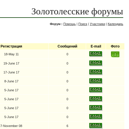
Золотолесские форумы
Форум :
Помощь
|
Поиск
|
Участники
|
Календарь
Регистрация
Сообщений
E-mail
Фото
18-May 11
0
19-June 17
0
17-June 17
0
8-June 17
0
5-June 17
0
5-June 17
0
5-June 17
0
5-June 17
0
7-November 08
6