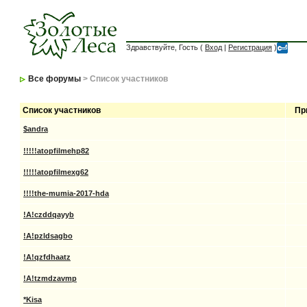
Здравствуйте, Гость (
Вход
|
Регистрация
)
Все форумы
> Список участников
Список участников
Пр
$andra
!!!!!atopfilmehp82
!!!!!atopfilmexg62
!!!!the-mumia-2017-hda
!A!czddqayyb
!A!pzldsagbo
!A!qzfdhaatz
!A!tzmdzavmp
*Kisa