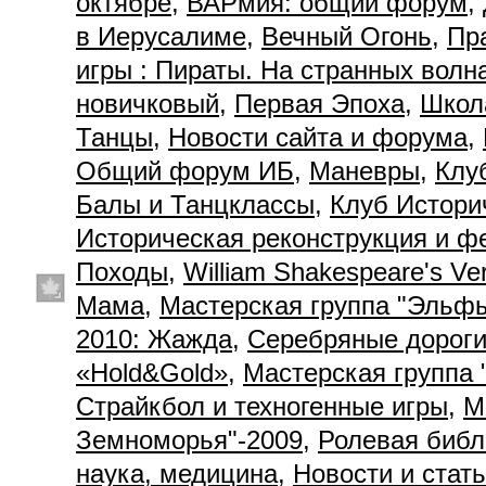
октябре
,
ВАРмия: общий форум
,
в Иерусалиме
,
Вечный Огонь
,
Пр
игры : Пираты. На странных волн
новичковый
,
Первая Эпоха
,
Школ
Танцы
,
Новости сайта и форума
,
Общий форум ИБ
,
Маневры
,
Клу
Балы и Танцклассы
,
Клуб Истори
Историческая реконструкция и ф
Походы
,
William Shakespeare's Ve
Мама
,
Мастерская группа "Эльф
2010: Жажда
,
Серебряные дорог
«Hold&Gold»
,
Мастерская группа 
Страйкбол и техногенные игры
,
М
Земноморья"-2009
,
Ролевая библ
наука, медицина
,
Новости и стат