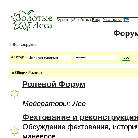
Здравствуйте, Гость (
Вход
|
Регистрация
)
Форум
Все форумы
Вход:
Общий Раздел
Ролевой Форум
Модераторы:
Лео
Фехтование и реконструкци
Обсуждение фехтования, историч
маневров