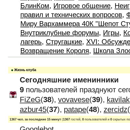
БлинКом
,
Игровое общение
,
Неиг
правил и технических вопросов
,
Ф
Миру Вархаммера 40К "Шепот Ст
Внутриклубные форумы
,
Игры
,
К
лагерь
,
Стругацкие
,
XVI: Обсужде
Возвращение Короля
,
Школа Зло
Жизнь клуба
Сегодняшние именинники
9
пользователей празднуют сег
FiZeG
(
38
),
vovavese
(
39
),
kavilak
azbur45
(
37
),
patape
(
48
),
zercidz
(
1367 чел. за последние 15 минут
(
1367
гостей,
0
пользователей и
0
скрытых по
Googlebot