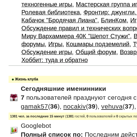
техногенные игры
,
Мастерская группа и
Ролевая библиотека
,
Фронтир: джунгли,
Кабачок "Бродячая Лиана"
,
БлинКом
,
Иг
Обсуждение правил и технических вопр
Миру Вархаммера 40К "Шепот Стужи"
,
В
форумы
,
Игры
,
Кошмары подземелий
,
Т
Обсуждение игры
,
Общий форум
,
Возвр
Хоббит: туда и обратно
Жизнь клуба
Сегодняшние именинники
7
пользователей празднуют сегодня 
gamak57
(
36
),
nocakiv
(
39
),
vehuva
(
37
)
1381 чел. за последние 15 минут
(
1381
гостей,
0
пользователей и
0
скрытых по
Googlebot
Полный список по:
Последним дейс