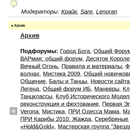
Модераторы:
Крайк
,
Sare
,
Lenoran
Архив
Архив
Подфорумы:
Город Бога
,
Общий Фору
ВАРмия: общий форум
,
Десятое Короле
Вечный Огонь
,
Правила и материалы
,
Ф
волнах
,
Мистика 2009
,
Общий новичков
Общение
,
Балы и Танцы
,
Новости сайт
Легенд
,
Общий форум ИБ
,
Маневры
,
Кл
Танцклассы
,
Клуб Исторического Моде
реконструкция и фехтование
,
Первая Э
Verona
,
Мистика
,
ПРИ Одесса Мама
,
Ма
ПРИ Карибы 2010: Жажда
,
Серебряные 
«Hold&Gold»
,
Мастерская группа "Звезд