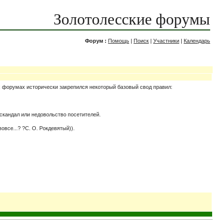
Золотолесские форумы
Форум :
Помощь
|
Поиск
|
Участники
|
Календарь
х форумах исторически закрепился некоторый базовый свод правил:
 скандал или недовольство посетителей.
все...? ?С. О. Рокдевятый)).