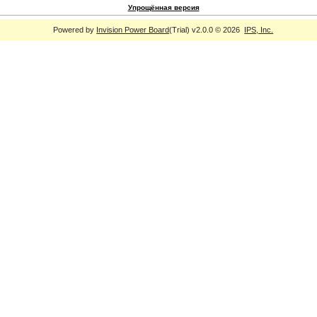
Упрощённая версия
Powered by
Invision Power Board
(Trial) v2.0.0 © 2026
IPS, Inc.