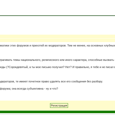
ематики этих форумов и прихотей их модераторов. Тем не менее, на основных клубны
трагивать темы национального, религиозного или иного характера, способные вызвать
ы (?Сорокдевятый, а ты мое письмо получил? Нет? И правильно, я тебе и не писал во
дераторов, те имеют почетное право удалять все его сообщения без разбору.
форума; она всегда субъективна - ну и что?