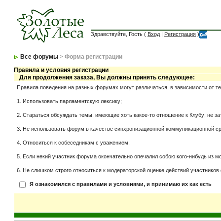
Здравствуйте, Гость (
Вход
|
Регистрация
)
Все форумы
> Форма регистрации
Правила и условия регистрации
Для продолжения заказа, Вы должны принять следующее:
Правила поведения на разных форумах могут различаться, в зависимости от т
1. Использовать парламентскую лексику;
2. Стараться обсуждать темы, имеющие хоть какое-то отношение к Клубу; не за
3. Не использовать форум в качестве синхронизационной коммуникационной сред
4. Относиться к собеседникам с уважением.
5. Если некий участник форума окончательно опечалил собою кого-нибудь из мо
6. Не слишком строго относиться к модераторской оценке действий участников 
Я ознакомился с правилами и условиями, и принимаю их как есть