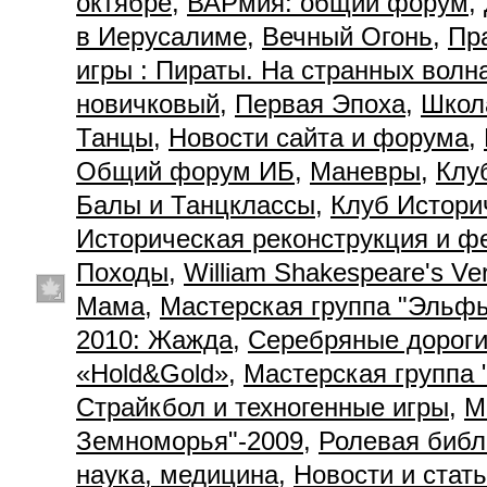
октябре
,
ВАРмия: общий форум
,
в Иерусалиме
,
Вечный Огонь
,
Пр
игры : Пираты. На странных волн
новичковый
,
Первая Эпоха
,
Школ
Танцы
,
Новости сайта и форума
,
Общий форум ИБ
,
Маневры
,
Клу
Балы и Танцклассы
,
Клуб Истори
Историческая реконструкция и ф
Походы
,
William Shakespeare's Ve
Мама
,
Мастерская группа "Эльф
2010: Жажда
,
Серебряные дорог
«Hold&Gold»
,
Мастерская группа 
Страйкбол и техногенные игры
,
М
Земноморья"-2009
,
Ролевая библ
наука, медицина
,
Новости и стат