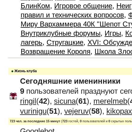
БлинКом
,
Игровое общение
,
Неиг
правил и технических вопросов
,
Ф
Миру Вархаммера 40К "Шепот Ст
Внутриклубные форумы
,
Игры
,
К
лагерь
,
Стругацкие
,
XVI: Обсужде
Возвращение Короля
,
Школа Зло
Жизнь клуба
Сегодняшние именинники
9
пользователей празднуют сег
ringil
(
42
),
sicuna
(
61
),
merelmeb
(
vurinigu
(
51
),
vejeruv
(
58
),
kikopax
723 чел. за последние 15 минут
(
723
гостей,
0
пользователей и
0
скрытых поль
Googlebot