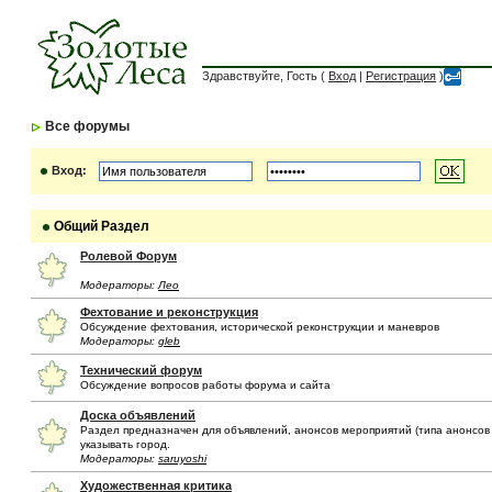
Здравствуйте, Гость (
Вход
|
Регистрация
)
Все форумы
Вход:
Общий Раздел
Ролевой Форум
Модераторы:
Лео
Фехтование и реконструкция
Обсуждение фехтования, исторической реконструкции и маневров
Модераторы:
gleb
Технический форум
Обсуждение вопросов работы форума и сайта
Доска объявлений
Раздел предназначен для объявлений, анонсов мероприятий (типа анонсов и
указывать город.
Модераторы:
saruyoshi
Художественная критика