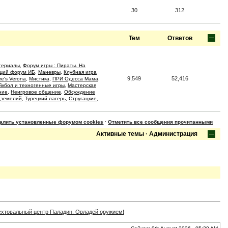
30
312
Тем
Ответов
териалы
,
Форум игры : Пираты. На
щий форум ИБ
,
Маневры
,
Клубная игра
9,549
52,416
re's Verona
,
Мистика
,
ПРИ Одесса Мама
,
йкбол и техногенные игры
,
Мастерская
ние
,
Неигровое общение
,
Обсуждение
дземелий
,
Турецкий лагерь
,
Стругацкие
,
далить установленные форумом cookies
·
Отметить все сообщения прочитанными
Активные темы
·
Администрация