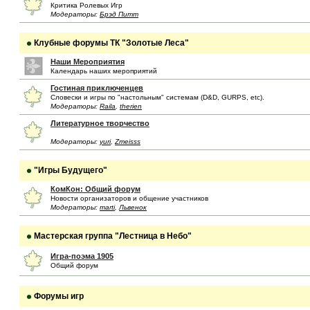
Критика Ролевых Игр
Модераторы:
Брэд Питт
Клубные форумы ТК "Золотые Леса"
Наши Мероприятия
Календарь наших мероприятий
Гостиная приключенцев
Словески и игры по "настольным" системам (D&D, GURPS, etc).
Модераторы:
Raila
,
therien
Литературное творчество
Модераторы:
yuri
,
Zmeisss
"Игры Будущего"
КомКон: Общий форум
Новости организаторов и общение участников
Модераторы:
marti
,
Львенок
Мастерская группа "Лестница в Небо"
Игра-поэма 1905
Общий форум
Форумы игр