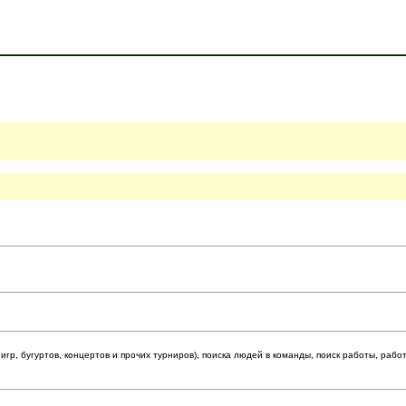
гр, бугуртов, концертов и прочих турниров), поиска людей в команды, поиск работы, рабо