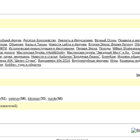
 общий форум
,
Десятое Королевство
,
Умереть в Иерусалиме
,
Вечный Огонь
,
Правила и ма
грока
,
Общение
,
Балы и Танцы
,
Новости сайта и форума
,
Вторая Эпоха: Время Легенд
,
Об
МФТИ
,
Историческая реконструкция и фехтование
,
Первая Эпоха
,
Походы
,
William Shakespea
ые дороги
,
Мастерская Группа «Hold&Gold»
,
Мастерская группа "Звездный Мост" и Ко
,
Стра
и, наука, медицина
,
Новости и статьи
,
Кабачок "Бродячая Лиана"
,
БлинКом
,
Игровое обще
мера 40К "Шепот Стужи"
,
Вархаммер 40к 2014
,
Внутриклубные форумы
,
Игры
,
Кошмары по
ия
,
Хоббит: туда и обратно
У
u
(
51
),
vejeruv
(
58
),
kikopax
(
33
),
nucile
(
56
)
зователей)