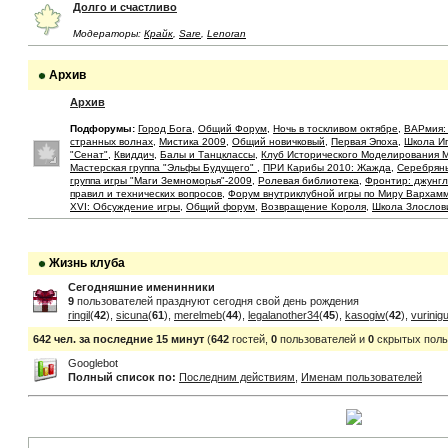
Долго и счастливо
Модераторы:
Крайк
,
Sare
,
Lenoran
Архив
Архив
Подфорумы:
Город Бога
,
Общий Форум
,
Ночь в тоскливом октябре
,
ВАРмия:
странных волнах
,
Мистика 2009
,
Общий новичковый
,
Первая Эпоха
,
Школа И
"Сенат"
,
Квиддич
,
Балы и Танцклассы
,
Клуб Исторического Моделирования 
Мастерская группа "Эльфы Будущего"
,
ПРИ Карибы 2010: Жажда
,
Серебрян
группа игры "Маги Земноморья"-2009
,
Ролевая библиотека
,
Фронтир: джунгл
правил и технических вопросов
,
Форум внутриклубной игры по Миру Вархам
XVI: Обсуждение игры
,
Общий форум
,
Возвращение Короля
,
Школа Злослов
Жизнь клуба
Сегодняшние именинники
9
пользователей празднуют сегодня свой день рождения
ringil
(
42
),
sicuna
(
61
),
merelmeb
(
44
),
legalanother34
(
45
),
kasogiw
(
42
),
vurinig
642 чел. за последние 15 минут
(
642
гостей,
0
пользователей и
0
скрытых поль
Googlebot
Полный список по:
Последним действиям
,
Именам пользователей