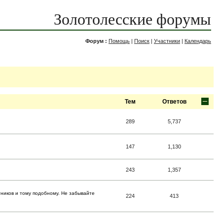
Золотолесские форумы
Форум :
Помощь
|
Поиск
|
Участники
|
Календарь
Тем
Ответов
289
5,737
147
1,130
243
1,357
тников и тому подобному. Не забывайте
224
413