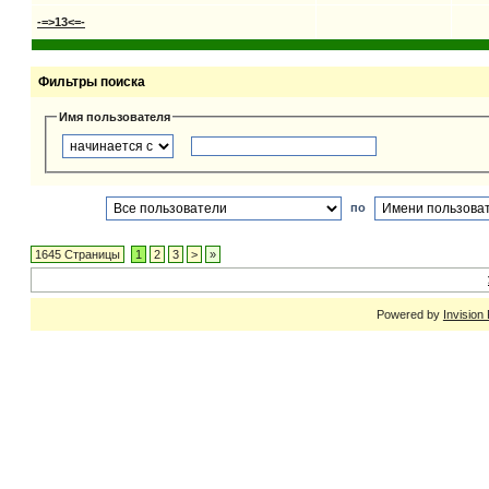
-=>13<=-
Фильтры поиска
Имя пользователя
по
1645 Страницы
1
2
3
>
»
Powered by
Invision