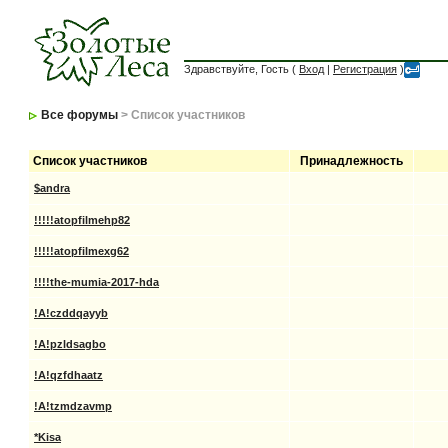
Здравствуйте, Гость (
Вход
|
Регистрация
)
Все форумы
> Список участников
Список участников
Принадлежность
$andra
!!!!!atopfilmehp82
!!!!!atopfilmexg62
!!!!the-mumia-2017-hda
!A!czddqayyb
!A!pzldsagbo
!A!qzfdhaatz
!A!tzmdzavmp
*Kisa