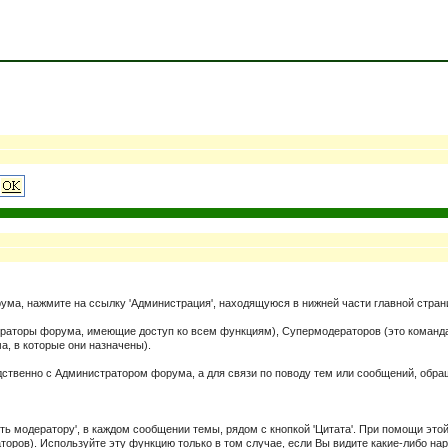
ума, нажмите на ссылку 'Администрация', находящуюся в нижней части главной стра
страторы форума, имеющие доступ ко всем функциям), Супермодераторов (это коман
, в которые они назначены).
едственно с Администратором форума, а для связи по поводу тем или сообщений, об
ь модератору', в каждом сообщении темы, рядом с кнопкой 'Цитата'. При помощи это
торов). Используйте эту функцию только в том случае, если Вы видите какие-либо 