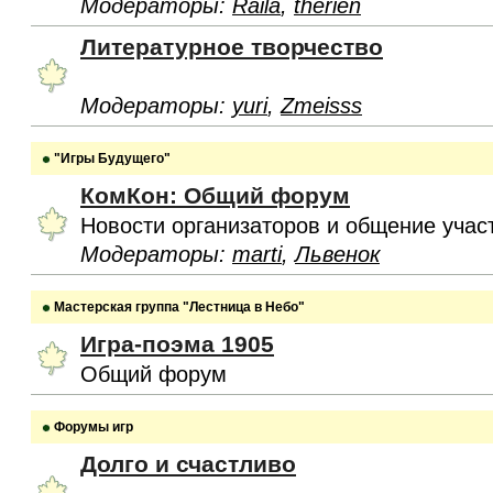
Модераторы:
Raila
,
therien
Литературное творчество
Модераторы:
yuri
,
Zmeisss
"Игры Будущего"
КомКон: Общий форум
Новости организаторов и общение учас
Модераторы:
marti
,
Львенок
Мастерская группа "Лестница в Небо"
Игра-поэма 1905
Общий форум
Форумы игр
Долго и счастливо