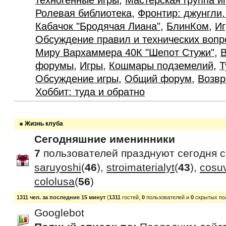
техногенные игры
,
Мастерская группа и
Ролевая библиотека
,
Фронтир: джунгли,
Кабачок "Бродячая Лиана"
,
БлинКом
,
Иг
Обсуждение правил и технических вопр
Миру Вархаммера 40К "Шепот Стужи"
,
В
форумы
,
Игры
,
Кошмары подземелий
,
Т
Обсуждение игры
,
Общий форум
,
Возвр
Хоббит: туда и обратно
Жизнь клуба
Сегодняшние именинники
7
пользователей празднуют сегодня 
saruyoshi
(
46
),
stroimaterialyt
(
43
),
cosu
cololusa
(
56
)
1311 чел. за последние 15 минут
(
1311
гостей,
0
пользователей и
0
скрытых по
Googlebot