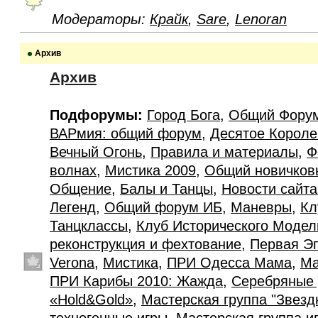
Модераторы:
Крайк
,
Sare
,
Lenoran
Архив
Архив
Подфорумы:
Город Бога
,
Общий Фору
ВАРмия: общий форум
,
Десятое Короле
Вечный Огонь
,
Правила и материалы
,
Ф
волнах
,
Мистика 2009
,
Общий новичков
Общение
,
Балы и Танцы
,
Новости сайт
Легенд
,
Общий форум ИБ
,
Маневры
,
Кл
Танцклассы
,
Клуб Исторического Моде
реконструкция и фехтование
,
Первая Э
Verona
,
Мистика
,
ПРИ Одесса Мама
,
Ма
ПРИ Карибы 2010: Жажда
,
Серебряные 
«Hold&Gold»
,
Мастерская группа "Звезд