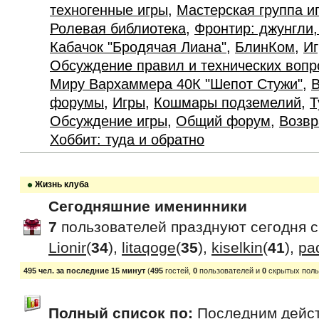
техногенные игры
,
Мастерская группа и
Ролевая библиотека
,
Фронтир: джунгли,
Кабачок "Бродячая Лиана"
,
БлинКом
,
Иг
Обсуждение правил и технических вопр
Миру Вархаммера 40К "Шепот Стужи"
,
В
форумы
,
Игры
,
Кошмары подземелий
,
Т
Обсуждение игры
,
Общий форум
,
Возвр
Хоббит: туда и обратно
Жизнь клуба
Сегодняшние именинники
7
пользователей празднуют сегодня 
Lionir
(
34
),
litaqoge
(
35
),
kiselkin
(
41
),
pa
495 чел. за последние 15 минут
(
495
гостей,
0
пользователей и
0
скрытых поль
Полный список по:
Последним дейс