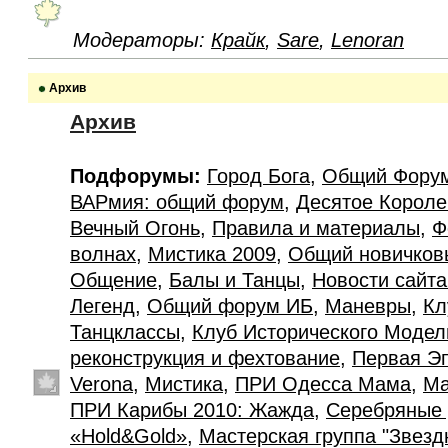
Модераторы:
Крайк
,
Sare
,
Lenoran
Архив
Архив
Подфорумы:
Город Бога
,
Общий Фору
ВАРмия: общий форум
,
Десятое Короле
Вечный Огонь
,
Правила и материалы
,
Ф
волнах
,
Мистика 2009
,
Общий новичков
Общение
,
Балы и Танцы
,
Новости сайт
Легенд
,
Общий форум ИБ
,
Маневры
,
Кл
Танцклассы
,
Клуб Исторического Моде
реконструкция и фехтование
,
Первая Э
Verona
,
Мистика
,
ПРИ Одесса Мама
,
Ма
ПРИ Карибы 2010: Жажда
,
Серебряные 
«Hold&Gold»
,
Мастерская группа "Звезд