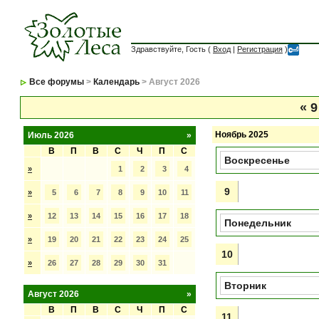
Здравствуйте, Гость (
Вход
|
Регистрация
)
Все форумы
>
Календарь
> Август 2026
«
9
Ноябрь 2025
Июль 2026
»
В
П
В
С
Ч
П
С
Воскресенье
»
1
2
3
4
9
»
5
6
7
8
9
10
11
»
12
13
14
15
16
17
18
Понедельник
»
19
20
21
22
23
24
25
10
»
26
27
28
29
30
31
Вторник
Август 2026
»
В
П
В
С
Ч
П
С
11