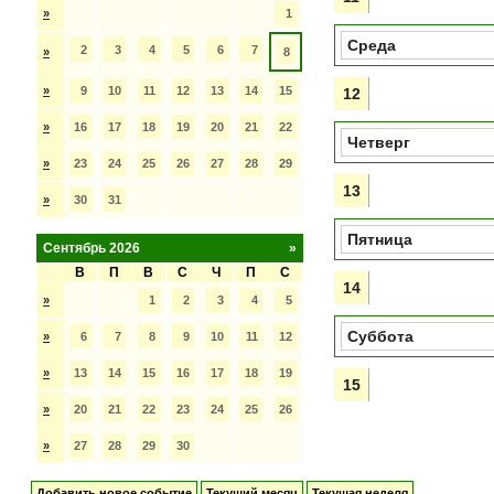
»
1
Среда
2
3
4
5
6
7
»
8
»
9
10
11
12
13
14
15
12
»
16
17
18
19
20
21
22
Четверг
»
23
24
25
26
27
28
29
13
»
30
31
Пятница
Сентябрь 2026
»
В
П
В
С
Ч
П
С
14
»
1
2
3
4
5
Суббота
»
6
7
8
9
10
11
12
»
13
14
15
16
17
18
19
15
»
20
21
22
23
24
25
26
»
27
28
29
30
Добавить новое событие
Текущий месяц
Текущая неделя