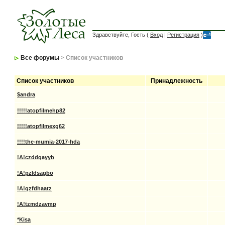
Здравствуйте, Гость (
Вход
|
Регистрация
)
Все форумы
> Список участников
Список участников
Принадлежность
$andra
!!!!!atopfilmehp82
!!!!!atopfilmexg62
!!!!the-mumia-2017-hda
!A!czddqayyb
!A!pzldsagbo
!A!qzfdhaatz
!A!tzmdzavmp
*Kisa