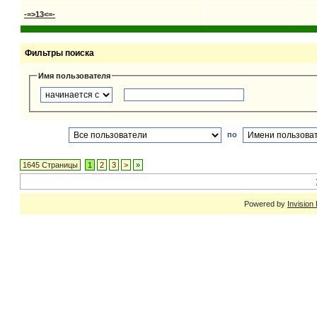
-=>13<=-
Фильтры поиска
Имя пользователя
по
1645 Страницы
1
2
3
>
»
Powered by
Invision