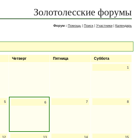
Золотолесские форумы
Форум :
Помощь
|
Поиск
|
Участники
|
Календарь
Четверг
Пятница
Суббота
1
5
7
8
6
12
13
14
15