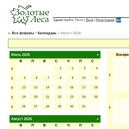
Здравствуйте, Гость (
Вход
|
Регистрация
)
Все форумы
>
Календарь
> Август 2026
Июль 2026
»
Воскре
В
П
В
С
Ч
П
С
»
1
2
3
4
»
»
5
6
7
8
9
10
11
»
12
13
14
15
16
17
18
»
19
20
21
22
23
24
25
»
26
27
28
29
30
31
»
Август 2026
»
В
П
В
С
Ч
П
С