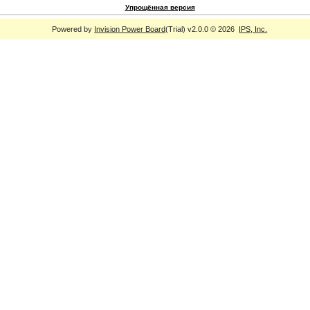
Упрощённая версия
Powered by
Invision Power Board
(Trial) v2.0.0 © 2026
IPS, Inc.