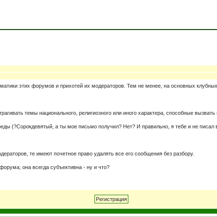
ематики этих форумов и прихотей их модераторов. Тем не менее, на основных клубны
трагивать темы национального, религиозного или иного характера, способные вызвать
ы (?Сорокдевятый, а ты мое письмо получил? Нет? И правильно, я тебе и не писал во
дераторов, те имеют почетное право удалять все его сообщения без разбору.
форума; она всегда субъективна - ну и что?