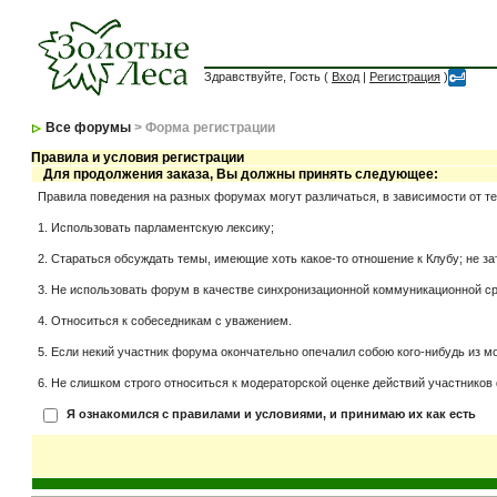
Здравствуйте, Гость (
Вход
|
Регистрация
)
Все форумы
> Форма регистрации
Правила и условия регистрации
Для продолжения заказа, Вы должны принять следующее:
Правила поведения на разных форумах могут различаться, в зависимости от т
1. Использовать парламентскую лексику;
2. Стараться обсуждать темы, имеющие хоть какое-то отношение к Клубу; не за
3. Не использовать форум в качестве синхронизационной коммуникационной сред
4. Относиться к собеседникам с уважением.
5. Если некий участник форума окончательно опечалил собою кого-нибудь из мо
6. Не слишком строго относиться к модераторской оценке действий участников 
Я ознакомился с правилами и условиями, и принимаю их как есть